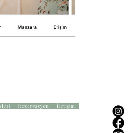
r
Manzara
Erişim
aleri
Rezervasyon
İletişim