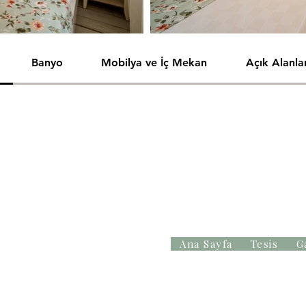
Banyo
Mobilya ve İç Mekan
Açık Alanla
il Evi
Ana Sayfa
Tesis
G